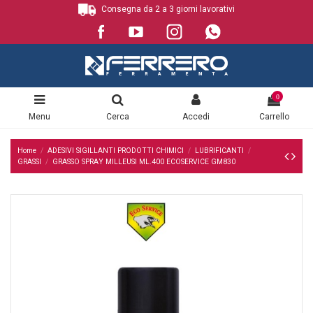
Consegna da 2 a 3 giorni lavorativi
0
Menu
Cerca
Accedi
Carrello
Home
ADESIVI SIGILLANTI PRODOTTI CHIMICI
LUBRIFICANTI
GRASSI
GRASSO SPRAY MILLEUSI ML.400 ECOSERVICE GM830