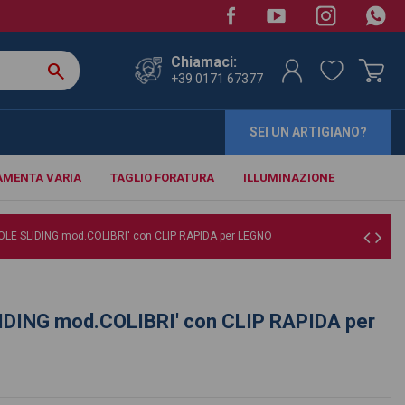
Chiamaci:
search
+39 0171 67377
SEI UN ARTIGIANO?
AMENTA VARIA
TAGLIO FORATURA
ILLUMINAZIONE
LE SLIDING mod.COLIBRI' con CLIP RAPIDA per LEGNO
DING mod.COLIBRI' con CLIP RAPIDA per