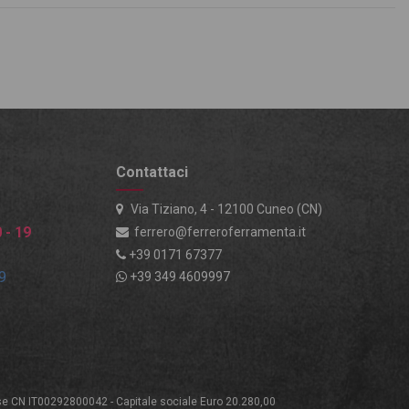
Contattaci
Via Tiziano, 4 - 12100 Cuneo (CN)
 - 19
ferrero@ferreroferramenta.it
+39 0171 67377
19
+39 349 4609997
ese CN IT00292800042 - Capitale sociale Euro 20.280,00