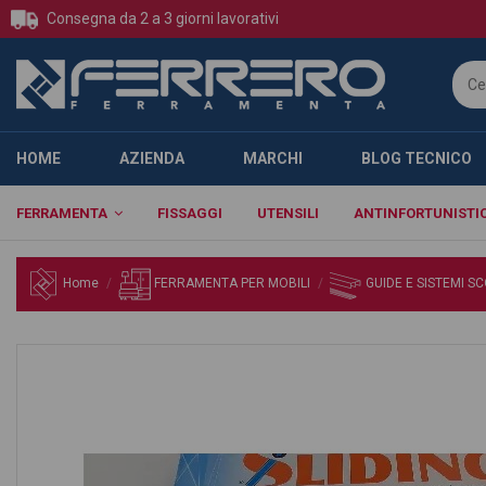
Consegna da 2 a 3 giorni lavorativi
HOME
AZIENDA
MARCHI
BLOG TECNICO
FERRAMENTA
FISSAGGI
UTENSILI
ANTINFORTUNISTI
Home
FERRAMENTA PER MOBILI
GUIDE E SISTEMI S