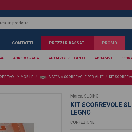
CONTATTI
PREZZI RIBASSATI
PROMO
CA
ARREDO CASA
ADESIVI SIGILLANTI
ABRASIVI
FERR
CORREVOLI X MOBILE
SISTEMA SCORREVOLE PER ANTE
KIT SCORREVO
Marca:
SLIDING
KIT SCORREVOLE SLI
LEGNO
CONFEZIONE