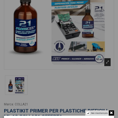
Marca:
COLLA21
PLASTIKIT PRIMER PER PLASTICHE DIFFICILI
Non mostrare più
ML.10 COLLA21 OFFERTA