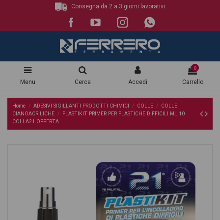
Consegna da 2 a 3 giorni lavorativi
0
Menu
Cerca
Accedi
Carrello
Home
ADESIVI SIGILLANTI PRODOTTI CHIMICI
COLLE
COLLE
CIANOACRILICHE
PLASTIKIT PRIMER PER PLASTICHE DIFFICILI ML.10
COLLA21 OFFERTA